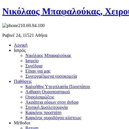
Νικόλαος Μπαφαλούκας, Χειρο
210.69.94.100
Ραβινέ 24, 11521 Αθήνα
Αρχική
Ιατρός
Νικόλαος Μπαφαλούκας
Ιατρείο
Συνέδρια
Είπαν για μας
Συνεργαζόμενα νοσοκομεία
Παθήσεις
Καλοήθης Υπερπλασία Προστάτου
Λιθίαση Ουροποιητικού
Ουρολοιμώξεις
Ακράτεια ούρων στον άνδρα
Στυτική Δυσλειτουργία
Καρκίνος προστάτη
Καρκίνος ουροδόχου κύστεως
Μέθοδοι
Rezum