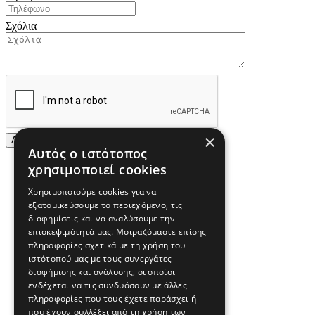
Σχόλια
×
Αυτός ο ιστότοπος
χρησιμοποιεί cookies
Χρησιμοποιούμε cookies για να
εξατομικεύσουμε το περιεχόμενο, τις
διαφημίσεις και να αναλύσουμε την
επισκεψιμότητά μας. Μοιραζόμαστε επίσης
πληροφορίες σχετικά με τη χρήση του
ιστότοπού μας με τους συνεργάτες
διαφήμισης και ανάλυσης, οι οποίοι
ενδέχεται να τις συνδυάσουν με άλλες
πληροφορίες που τους έχετε παράσχει ή
που έχουν συλλέξει από τη χρήση των