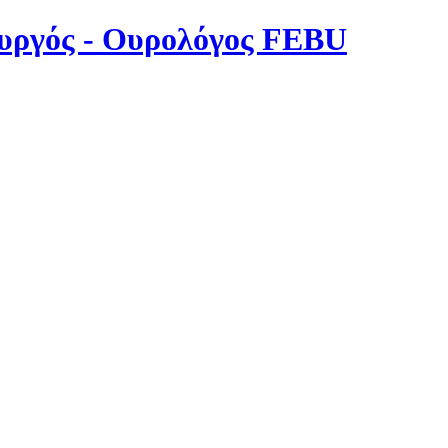
υργός - Ουρολόγος FEBU