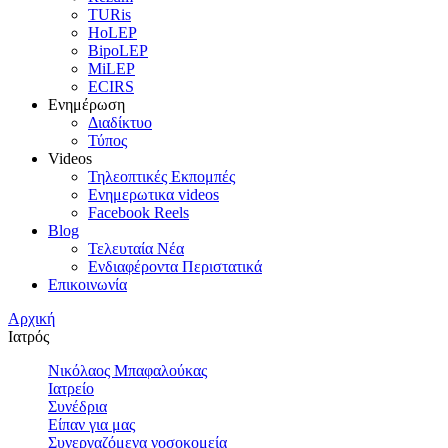
TURis
HoLEP
BipoLEP
MiLEP
ECIRS
Ενημέρωση
Διαδίκτυο
Τύπος
Videos
Τηλεοπτικές Εκπομπές
Ενημερωτικα videos
Facebook Reels
Blog
Τελευταία Νέα
Ενδιαφέροντα Περιστατικά
Επικοινωνία
Αρχική
Ιατρός
Νικόλαος Μπαφαλούκας
Ιατρείο
Συνέδρια
Είπαν για μας
Συνεργαζόμενα νοσοκομεία