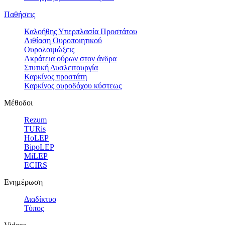
Παθήσεις
Καλοήθης Υπερπλασία Προστάτου
Λιθίαση Ουροποιητικού
Ουρολοιμώξεις
Ακράτεια ούρων στον άνδρα
Στυτική Δυσλειτουργία
Καρκίνος προστάτη
Καρκίνος ουροδόχου κύστεως
Μέθοδοι
Rezum
TURis
HoLEP
BipoLEP
MiLEP
ECIRS
Ενημέρωση
Διαδίκτυο
Τύπος